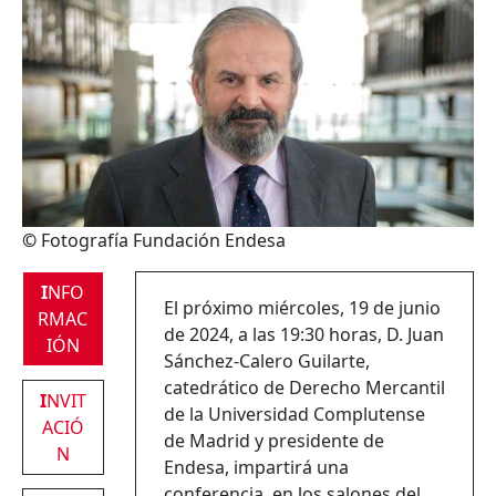
©
Fotografía Fundación Endesa
I
NFO
El próximo miércoles, 19 de junio
RMAC
de 2024, a las 19:30 horas, D. Juan
IÓN
Sánchez-Calero Guilarte,
catedrático de Derecho Mercantil
I
NVIT
de la Universidad Complutense
ACIÓ
de Madrid y presidente de
N
Endesa, impartirá una
conferencia, en los salones del